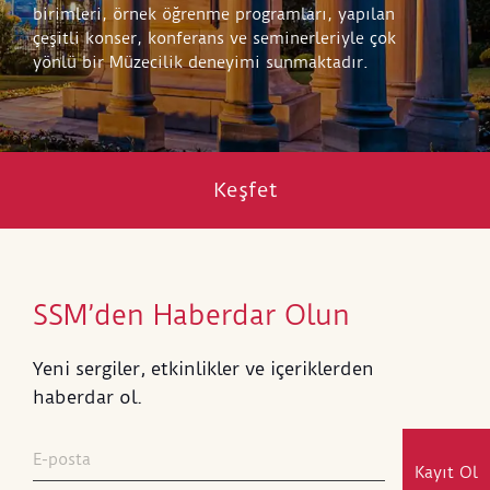
birimleri, örnek öğrenme programları, yapılan
çeşitli konser, konferans ve seminerleriyle çok
yönlü bir Müzecilik deneyimi sunmaktadır.
Keşfet
SSM’den Haberdar Olun
Yeni sergiler, etkinlikler ve içeriklerden
haberdar ol.
Kayıt Ol