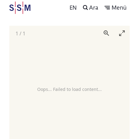
EN
Ara
Menü
1
/
1
Oops... Failed to load content...