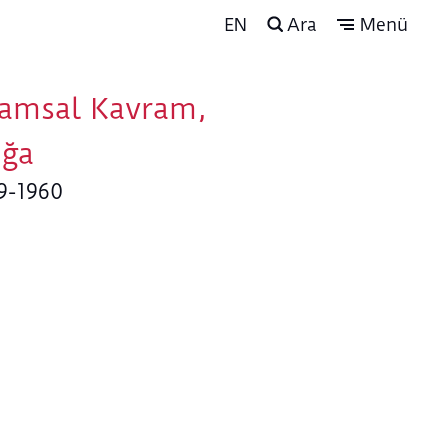
EN
Ara
Menü
amsal Kavram,
ğa
9-1960