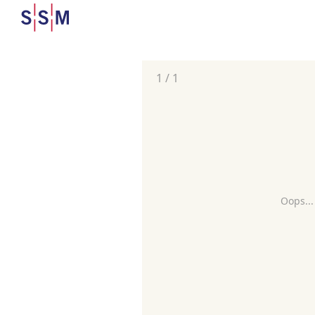
1
/
1
Oops...