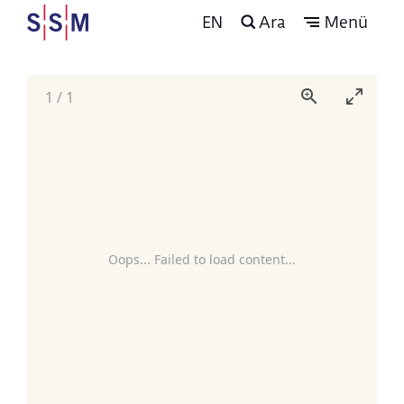
EN
Ara
Menü
1
/
1
Oops... Failed to load content...