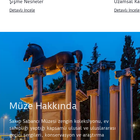
Şişme Nesneler
Uzamsal Ka
Detaylı İncele
Detaylı İncele
Müze Hakkında
Sakıp Sabancı Müzesi zengin koleksiyonu, ev
sahipliği yaptığı kapsamlı ulusal ve uluslararası
geçici sergileri, konservasyon ve araştırma