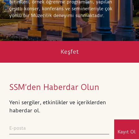
birimleri, örnek öğrenme programları, yapılan
çeşitli konser, konferans ve seminerleriyle çok
yönlü bir Müzecilik deneyimi sunmaktadır.
Keşfet
SSM’den Haberdar Olun
Yeni sergiler, etkinlikler ve içeriklerden
haberdar ol.
Kayıt Ol