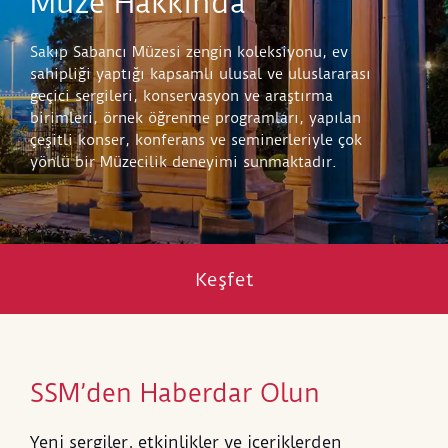
Müze Hakkında
Sakıp Sabancı Müzesi zengin koleksiyonu, ev
sahipliği yaptığı kapsamlı ulusal ve uluslararası
geçici sergileri, konservasyon ve araştırma
birimleri, örnek öğrenme programları, yapılan
çeşitli konser, konferans ve seminerleriyle çok
yönlü bir Müzecilik deneyimi sunmaktadır.
Keşfet
SSM’den Haberdar Olun
Yeni sergiler, etkinlikler ve içeriklerden