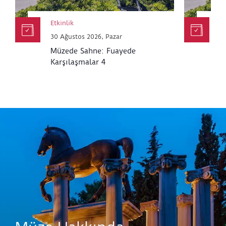
Etkinlik
Et
30 Ağustos 2026, Pazar
30
Müzede Sahne: Fuayede
M
Karşılaşmalar 4
K