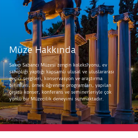
Müze Hakkında
Sakıp Sabancı Müzesi zengin koleksiyonu, ev
sahipliği yaptığı kapsamlı ulusal ve uluslararası
geçici sergileri, konservasyon ve araştırma
birimleri, örnek öğrenme programları, yapılan
çeşitli konser, konferans ve seminerleriyle çok
yönlü bir Müzecilik deneyimi sunmaktadır.
Keşfet