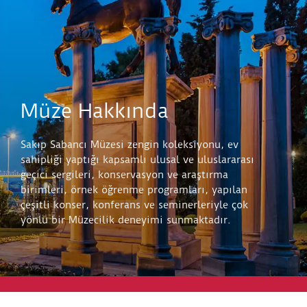
Müze Hakkında
Sakıp Sabancı Müzesi zengin koleksiyonu, ev
sahipliği yaptığı kapsamlı ulusal ve uluslararası
geçici sergileri, konservasyon ve araştırma
birimleri, örnek öğrenme programları, yapılan
çeşitli konser, konferans ve seminerleriyle çok
yönlü bir Müzecilik deneyimi sunmaktadır.
Keşfet