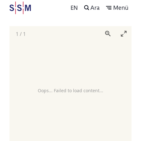
EN
Ara
Menü
1
/
1
Oops... Failed to load content...