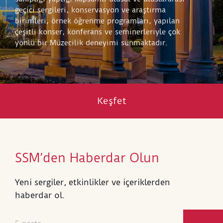
geçici sergileri, konservasyon ve araştırma
birimleri, örnek öğrenme programları, yapılan
çeşitli konser, konferans ve seminerleriyle çok
yönlü bir Müzecilik deneyimi sunmaktadır.
Keşfet
SSM’den Haberdar Olun
Yeni sergiler, etkinlikler ve içeriklerden
haberdar ol.