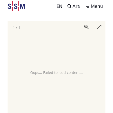
EN
Ara
Menü
1
/
1
Oops... Failed to load content...