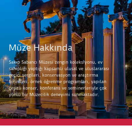
Müze Hakkında
Sakıp Sabancı Müzesi zengin koleksiyonu, ev
sahipliği yaptığı kapsamlı ulusal ve uluslararası
geçici sergileri, konservasyon ve araştırma
birimleri, örnek öğrenme programları, yapılan
çeşitli konser, konferans ve seminerleriyle çok
yönlü bir Müzecilik deneyimi sunmaktadır.
Keşfet