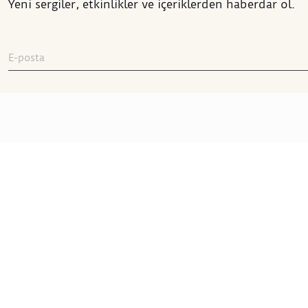
Yeni sergiler, etkinlikler ve içeriklerden haberdar ol.
Sakıp Sabancı Müzesi
Sakıp Sabancı Caddesi No:42
ADRES
:
Emirgan 34467 İstanbul
+90 212 277 22 00
TELEFON
:
ssminfo@sabanciuniv.edu
E-POSTA
:
Yol Tarifi Al