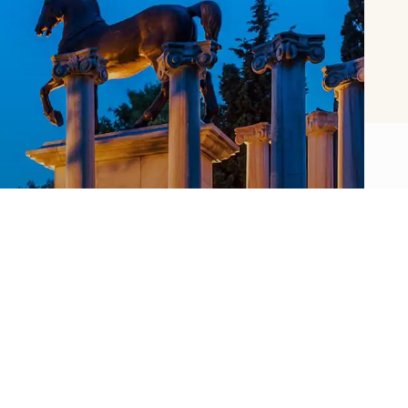
Müze Hakkında
Sakıp Sabancı Müzesi zengin koleksiyonu, ev
sahipliği yaptığı kapsamlı ulusal ve
uluslararası geçici sergileri, konservasyon ve
araştırma birimleri, örnek öğrenme
programları, yapılan çeşitli konser, konferans
ve seminerleriyle çok yönlü bir Müzecilik
deneyimi sunmaktadır.