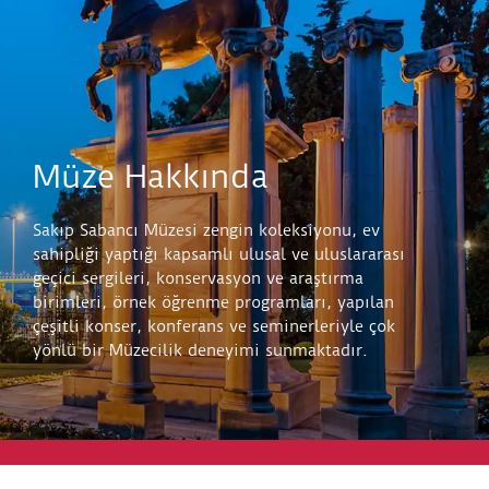
Müze Hakkında
Sakıp Sabancı Müzesi zengin koleksiyonu, ev
sahipliği yaptığı kapsamlı ulusal ve uluslararası
geçici sergileri, konservasyon ve araştırma
birimleri, örnek öğrenme programları, yapılan
çeşitli konser, konferans ve seminerleriyle çok
yönlü bir Müzecilik deneyimi sunmaktadır.
Keşfet