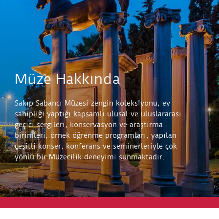
Müze Hakkında
Sakıp Sabancı Müzesi zengin koleksiyonu, ev
sahipliği yaptığı kapsamlı ulusal ve uluslararası
geçici sergileri, konservasyon ve araştırma
birimleri, örnek öğrenme programları, yapılan
çeşitli konser, konferans ve seminerleriyle çok
yönlü bir Müzecilik deneyimi sunmaktadır.
Keşfet