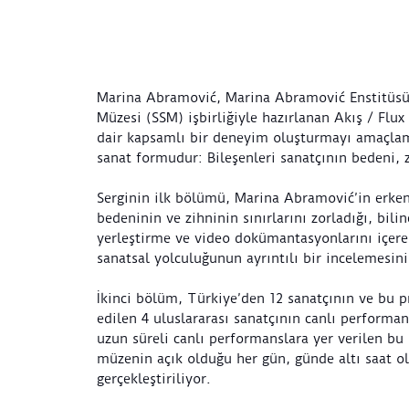
Marina Abramović, Marina Abramović Enstitüsü
Müzesi (SSM) işbirliğiyle hazırlanan Akış / Flux
dair kapsamlı bir deneyim oluşturmayı amaçlam
sanat formudur: Bileşenleri sanatçının bedeni, 
Serginin ilk bölümü, Marina Abramović’in erke
bedeninin ve zihninin sınırlarını zorladığı, bilin
yerleştirme ve video dokümantasyonlarını içeren
sanatsal yolculuğunun ayrıntılı bir incelemesin
İkinci bölüm, Türkiye’den 12 sanatçının ve bu p
edilen 4 uluslararası sanatçının canlı performa
uzun süreli canlı performanslara yer verilen b
müzenin açık olduğu her gün, günde altı saat ol
gerçekleştiriliyor.