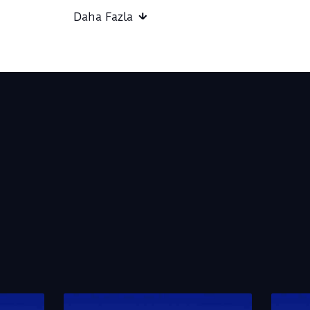
Akış / Flux, bireysel karşılaşmaların ortak den
Daha Fazla
açarak, derin düşünmeyi, katılımı ve topluluğ
anlayışı oluşturuyor.