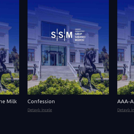
he Milk
Confession
AAA-
Detaylı İncele
Detaylı İ