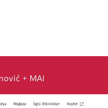
mović + MAI
edya
Mağaza
İlgili Etkinlikler
Keşfet