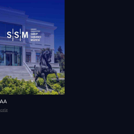
AAA
ncele