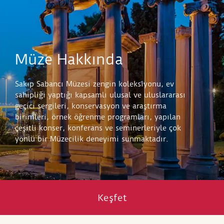
Müze Hakkında
Sakıp Sabancı Müzesi zengin koleksiyonu, ev
sahipliği yaptığı kapsamlı ulusal ve uluslararası
geçici sergileri, konservasyon ve araştırma
birimleri, örnek öğrenme programları, yapılan
çeşitli konser, konferans ve seminerleriyle çok
yönlü bir Müzecilik deneyimi sunmaktadır.
Keşfet