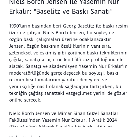
Niels Borch Jensen ile Yasemin Nur
Erkalır: "Baselitz ve Baskı Sanatı"
1990'ların başından beri Georg Baselitz ile baskı resim
üzerine çalışan Niels Borch Jensen, bu söyleşide
özgün baskı çalışmaları üzerine odaklanacaktır.
Jensen, özgün baskının özelliklerinin yanı sıra,
geleneksel ve eskimiş gibi görünen baskı tekniklerinin
çağdaş sanatçılar için neden hâlâ cazip olduğunu ele
alacak. Sanatçı ve akademisyen Yasemin Nur Erkalır’ın
moderatörlüğünde gerçekleşecek bu söyleşi, baskı
resmin kısıtlamalarının yaratıcı deneylere ve
yenilikçiliğe nasıl olanak sağladığını tartışırken, bu
tekniğin çağdaş sanattaki vazgeçilmez yerini de gözler
önüne serecek.
Niels Borch Jensen ve Mimar Sinan Güzel Sanatlar
Fakültesi'nden Yasemin Nur Erkalır, 1 Aralık 2024
(Pazar) günü Akbank Sanat’ta bir baskı atölyesi
yürütecektir.