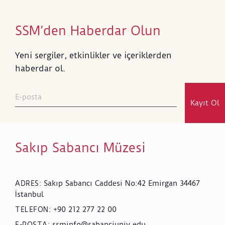
SSM’den Haberdar Olun
Yeni sergiler, etkinlikler ve içeriklerden
haberdar ol.
Kayıt Ol
Sakıp Sabancı Müzesi
Sakıp Sabancı Caddesi No:42 Emirgan 34467
ADRES
:
İstanbul
+90 212 277 22 00
TELEFON
:
ssminfo@sabanciuniv.edu
E-POSTA
: