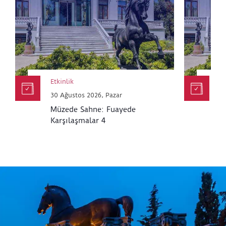
Etkinlik
Et
30 Ağustos 2026, Pazar
30
Müzede Sahne: Fuayede
M
Karşılaşmalar 4
K