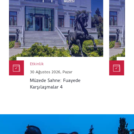
Etkinlik
Et
30 Ağustos 2026, Pazar
30
Müzede Sahne: Fuayede
M
Karşılaşmalar 4
K