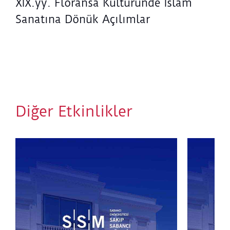
XIX.yy. Floransa Kültüründe İslam
Sanatına Dönük Açılımlar
Diğer Etkinlikler