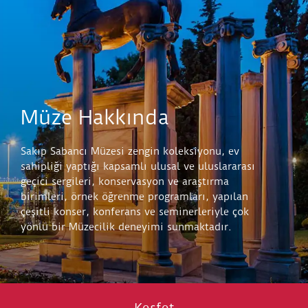
Müze Hakkında
Sakıp Sabancı Müzesi zengin koleksiyonu, ev
sahipliği yaptığı kapsamlı ulusal ve uluslararası
geçici sergileri, konservasyon ve araştırma
birimleri, örnek öğrenme programları, yapılan
çeşitli konser, konferans ve seminerleriyle çok
yönlü bir Müzecilik deneyimi sunmaktadır.
Keşfet