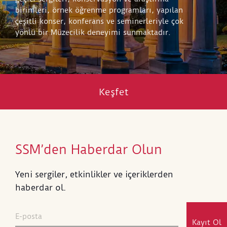
birimleri, örnek öğrenme programları, yapılan
çeşitli konser, konferans ve seminerleriyle çok
yönlü bir Müzecilik deneyimi sunmaktadır.
Keşfet
SSM’den Haberdar Olun
Yeni sergiler, etkinlikler ve içeriklerden
haberdar ol.
Kayıt Ol