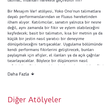
talimat, insanları harekete geçirebilir mi?
Bir Mesajım Var! atölyesi, Yoko Ono’nun talimatlara
dayalı performanslarından ve Fluxus hareketinden
ilham alıyor. Katılımcılar, sanatın yalnızca bir nesne
değil, aynı zamanda bir fikir ve eylem olabileceğini
keşfedecek; basit bir talimatın, kısa bir metnin ya da
küçük bir jestin nasıl yaratıcı bir deneyime
dönüşebileceğini tartışacaklar. Uygulama bölümünde
kendi performans fikirlerini geliştirecek, bunları
paylaşmak için afişler, el ilanları ya da açık çağrılar
tasarlayacaklar. Böylece bir düşüncenin nasıl
çoğalabileceğini ve yeni katılımlara alan açabileceğini
deneyimleyecekler. Atölye sonunda ortaya çıkan
Daha Fazla
çalışmalar, bir tasarımın ötesinde, başkalarını
düşünmeye ve katılmaya çağıran yaratıcı davetler
olacak.
Diğer Atölyeler
Yaş Grubu:
9 – 12 yaş
Etkinlik Başlangıç Noktası:
Sera Atölye
Etkinlik Bitiş Noktası
: Sera Atölye