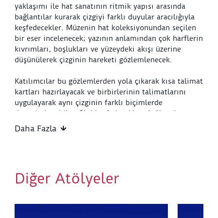
yaklaşımı ile hat sanatının ritmik yapısı arasında
bağlantılar kurarak çizgiyi farklı duyular aracılığıyla
keşfedecekler. Müzenin hat koleksiyonundan seçilen
bir eser incelenecek; yazının anlamından çok harflerin
kıvrımları, boşlukları ve yüzeydeki akışı üzerine
düşünülerek çizginin hareketi gözlemlenecek.
Katılımcılar bu gözlemlerden yola çıkarak kısa talimat
kartları hazırlayacak ve birbirlerinin talimatlarını
uygulayarak aynı çizginin farklı biçimlerde
deneyimlenebileceğini keşfedecekler. Atölyenin
uygulama bölümünde ise büyük bir ortak yüzey
Daha Fazla
üzerinde gerçekleştirilecek çizgi çalışmalarıyla nefes,
hareket ve tekrar arasındaki ilişki araştırılacak.
Bireysel izler zamanla bir araya gelerek kolektif bir
kompozisyona dönüşecek; atölye sonunda hem
Diğer Atölyeler
talimat kartları hem de ortak çalışma sergilenecek.
Böylece çizgi, yalnızca bakılan bir form olmaktan
çıkarak katılım ve deneyim yoluyla yeniden üretilen
yaşayan bir ifade alanına dönüşecek.