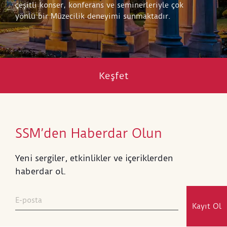
çeşitli konser, konferans ve seminerleriyle çok
yönlü bir Müzecilik deneyimi sunmaktadır.
Keşfet
SSM’den Haberdar Olun
Yeni sergiler, etkinlikler ve içeriklerden
haberdar ol.
Kayıt Ol