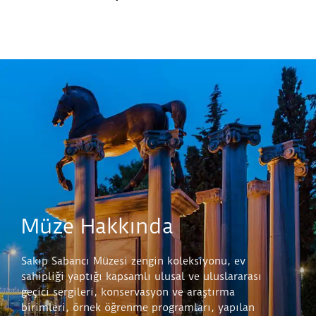
nedenlerden ötürü programda her türlü değişiklik
yapma hakkını saklı tutar.
Etkinliklerde fotoğraf/video çekimi yalnızca
bilgilendirilmiş açık rıza veren katılımcılar için
yapılır. Rıza vermeyenlerin görüntüleri kullanılmaz;
bu kişiler kadraj dışında tutulur veya yüzleri ayırt
edilemeyecek şekilde çekim yapılır. 18 yaş altı
katılımcılar için veli/onay sahibinin yazılı izni
zorunludur. Görseller yalnızca müzenin tanıtım ve
arşiv amaçları için saklanır; üçüncü taraflarla veya
yapay zekâ tabanlı platformlarla paylaşılmaz.
Müze Hakkında
Sakıp Sabancı Müzesi zengin koleksiyonu, ev
sahipliği yaptığı kapsamlı ulusal ve uluslararası
geçici sergileri, konservasyon ve araştırma
birimleri, örnek öğrenme programları, yapılan