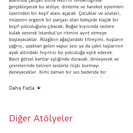
alanında çalışan Esma Akın'ın rehberliğinde
gerçekleşecek bu atölye, dinleme ve hareket eylemleri
üzerinden bir keşif alanı açacak. Çocuklar ve aileleri,
müzenin organik bir parçası olan bahçede küçük bir
keşif yolculuğuna çıkacak; Boğaz kıyısında seslere
kulak vererek İstanbul’un ritmini ayırt etmeye
başlayacaklar. Rüzgârın ağaçlardaki titreşimi, kuşların
çağrısı, uzaktan gelen vapur sesi ya da çakıl taşlarının
ayak altındaki hışırtısı bu yolculuğa eşlik edecek.
Basit görsel kartlar eşliğinde duracak, dinleyecek ve
çevrelerinde beliren seslerle ilişki kurmayı
deneyecekler. Kimi zaman bir ses bedende bir
harekete, kimi zaman bir çizgiye ya da küçük bir ize
dönüşecek. Bu atölye, çocukların yaşadıkları mekânla
Daha Fazla
ilişki kurmalarına; dinlemeyi, fark etmeyi ve seslerle
oyun kurmayı kendi bedenleri ve hayal güçleri
üzerinden geliştirmelerine olanak tanıyacak.
Diğer Atölyeler
Yaş Grubu:
4-5 yaş (bir yetişkin eşliğinde)
Etkinlik Başlangıç Noktası
: Sera Atölye
Etkinlik Bitiş Noktası:
Sera Atölye