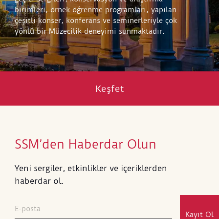
birimleri, örnek öğrenme programları, yapılan
çeşitli konser, konferans ve seminerleriyle çok
yönlü bir Müzecilik deneyimi sunmaktadır.
Keşfet
SSM’den Haberdar Olun
Yeni sergiler, etkinlikler ve içeriklerden
haberdar ol.
Kayıt Ol