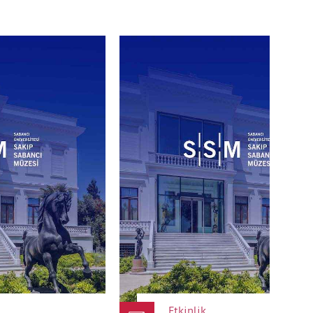
yetişkinin eşlik etmesi
et iadesi veya değişiklik
enlerden ötürü programda her
ilendirilmiş açık rıza veren
rüntüleri kullanılmaz; bu
t edilemeyecek şekilde çekim
ahibinin yazılı izni zorunludur.
çları için saklanır; üçüncü
 paylaşılmaz.
Etkinlik