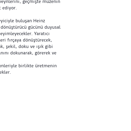
veynlerini, geçmişte müzenin
t ediyor.
eyiciyle buluşan Heinz
n dönüştürücü gücünü duyusal
neyimleyecekler. Yaratıcı
eri fırçaya dönüştürecek,
, şekil, doku ve ışık gibi
nını dokunarak, görerek ve
nleriyle birlikte üretmenin
ekler.
idir.