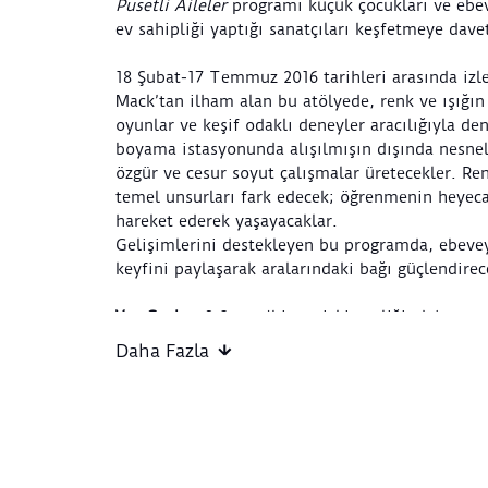
Pusetli Aileler
programı küçük çocukları ve ebe
ev sahipliği yaptığı sanatçıları keşfetmeye dave
18 Şubat-17 Temmuz 2016 tarihleri arasında izl
Mack’tan ilham alan bu atölyede, renk ve ışığı
oyunlar ve keşif odaklı deneyler aracılığıyla de
boyama istasyonunda alışılmışın dışında nesnel
özgür ve cesur soyut çalışmalar üretecekler. Renk
temel unsurları fark edecek; öğrenmenin heyeca
hareket ederek yaşayacaklar.
Gelişimlerini destekleyen bu programda, ebevey
keyfini paylaşarak aralarındaki bağı güçlendirec
Yaş Grubu:
2-3 yaş (bir yetişkin eşliğinde)
Etkinlik Başlangıç Noktası:
Sera Atölye
Daha Fazla
Etkinlik Bitiş Noktası
: Sera Atölye
Etkinlik Süresi:
60 dakika
Tasarlayan ve Uygulayan:
Atölye Pikolo
Atölye Kuralları:
Belirtilen etkinlik saati, atölyenin başlama saat