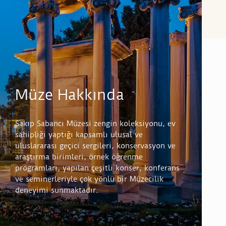
Müze Hakkında
Sakıp Sabancı Müzesi zengin koleksiyonu, ev
sahipliği yaptığı kapsamlı ulusal ve
uluslararası geçici sergileri, konservasyon ve
araştırma birimleri, örnek öğrenme
programları, yapılan çeşitli konser, konferans
ve seminerleriyle çok yönlü bir Müzecilik
deneyimi sunmaktadır.