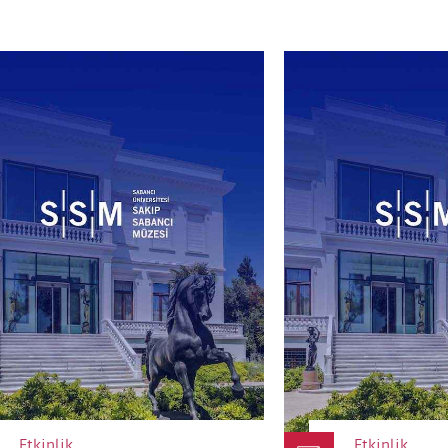
Atölye bileti 1 çocuk ve 1 yetişkini kapsar. Bir 
zorunludur.
Organizasyon kaynaklı olmayan sebepler için ücr
yapılmaz.
Kapıda bilet satışı olmayacaktır.
Atölye malzemelerini SSM sağlar.
Rahat kıyafetler giyilmesi önerilir.
Organizasyon, öngörülmeyen ve kaçınılmaz ned
türlü değişiklik yapma hakkını saklı tutar.
Etkinliklerde fotoğraf/video çekimi yalnızca bilg
katılımcılar için yapılır. Rıza vermeyenlerin gö
kişiler kadraj dışında tutulur veya yüzleri ayır
yapılır. 18 yaş altı katılımcılar için veli/onay s
Görseller yalnızca müzenin tanıtım ve arşiv ama
taraflarla veya yapay zekâ tabanlı platformlarla
Etkinlik
Etkinlik