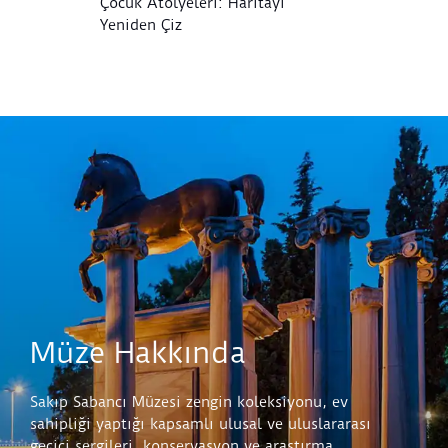
Çocuk Atölyeleri: Haritayı
Ç
Yeniden Çiz
Müze Hakkında
Sakıp Sabancı Müzesi zengin koleksiyonu, ev
sahipliği yaptığı kapsamlı ulusal ve uluslararası
geçici sergileri, konservasyon ve araştırma