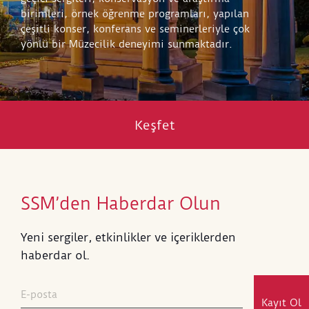
birimleri, örnek öğrenme programları, yapılan
çeşitli konser, konferans ve seminerleriyle çok
yönlü bir Müzecilik deneyimi sunmaktadır.
Keşfet
SSM’den Haberdar Olun
Yeni sergiler, etkinlikler ve içeriklerden
haberdar ol.
Kayıt Ol