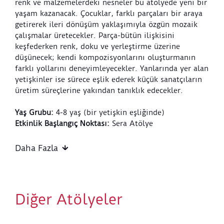
renk ve malzemelerdeki nesneler bu atölyede yeni bir
yaşam kazanacak. Çocuklar, farklı parçaları bir araya
getirerek ileri dönüşüm yaklaşımıyla özgün mozaik
çalışmalar üretecekler. Parça-bütün ilişkisini
keşfederken renk, doku ve yerleştirme üzerine
düşünecek; kendi kompozisyonlarını oluşturmanın
farklı yollarını deneyimleyecekler. Yanlarında yer alan
yetişkinler ise sürece eşlik ederek küçük sanatçıların
üretim süreçlerine yakından tanıklık edecekler.
Yaş Grubu:
4-8 yaş (bir yetişkin eşliğinde)
Etkinlik Başlangıç Noktası:
Sera Atölye
Etkinlik Bitiş Noktası:
Sera Atölye
Etkinlik Süresi:
60 dakika
Daha Fazla
Tasarlayan ve Uygulayan:
Akbank Sanat ve Barış
Karayazgan
Atölye Kuralları:
Diğer Atölyeler
Bu atölye Akbank Sanat işbirliğiyle düzenlenmektedir.
Atölye bileti 1 çocuk ve 1 yetişkini kapsar. Bir
yetişkinin eşlik etmesi zorunludur.