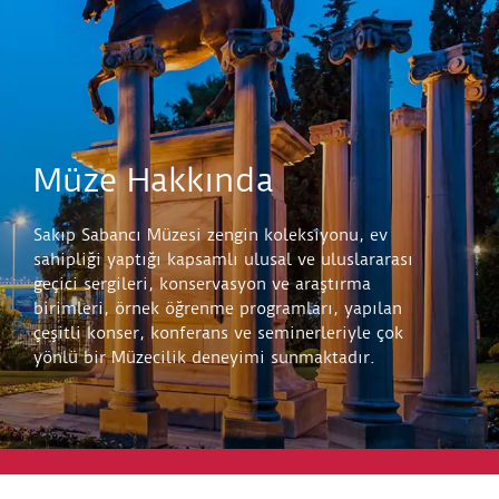
Müze Hakkında
Sakıp Sabancı Müzesi zengin koleksiyonu, ev
sahipliği yaptığı kapsamlı ulusal ve uluslararası
geçici sergileri, konservasyon ve araştırma
birimleri, örnek öğrenme programları, yapılan
çeşitli konser, konferans ve seminerleriyle çok
yönlü bir Müzecilik deneyimi sunmaktadır.
Keşfet