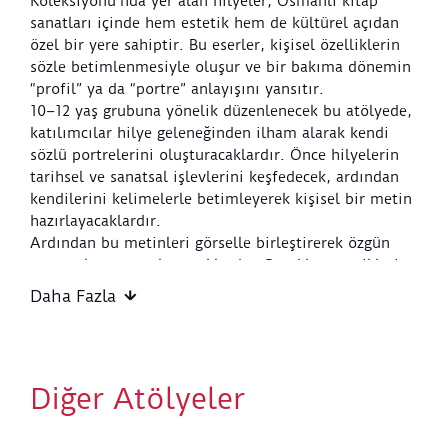
Koleksiyonu’nda yer alan hilyeler, Osmanlı kitap
sanatları içinde hem estetik hem de kültürel açıdan
özel bir yere sahiptir. Bu eserler, kişisel özelliklerin
sözle betimlenmesiyle oluşur ve bir bakıma dönemin
“profil” ya da “portre” anlayışını yansıtır.
10–12 yaş grubuna yönelik düzenlenecek bu atölyede,
katılımcılar hilye geleneğinden ilham alarak kendi
sözlü portrelerini oluşturacaklardır. Önce hilyelerin
tarihsel ve sanatsal işlevlerini keşfedecek, ardından
kendilerini kelimelerle betimleyerek kişisel bir metin
hazırlayacaklardır.
Ardından bu metinleri görselle birleştirerek özgün
tasarımlar ortaya koyacaklardır. Çocuklar, seçtikleri
renkler, desenler ve süslemelerle kendi dünyalarını
Daha Fazla
kâğıda yansıtacaklardır. Kimi geleneksel tezhiplerden
esinlenecek, kimi modern çizgilerle özgün bir tasarım
yaratacaktır. İsteyenler çalışmalarını soy ağacı
hilyesine dönüştürecek; ortada kendilerini, kenarlarda
Diğer Atölyeler
ise aile bireylerini sözle ifade ederek kişisel bir
hikâye kuracaklardır.
Bu atölye ile çocuklar, hem Osmanlı kitap