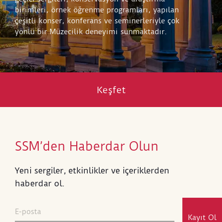
birimleri, örnek öğrenme programları, yapılan
çeşitli konser, konferans ve seminerleriyle çok
yönlü bir Müzecilik deneyimi sunmaktadır.
Keşfet
SSM’den Haberdar Olun
Yeni sergiler, etkinlikler ve içeriklerden
haberdar ol.
Kayıt Ol