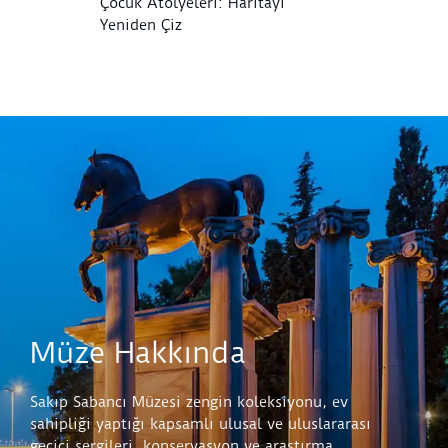
Çocuk Atölyeleri: Haritayı
Ç
Yeniden Çiz
Müze Hakkında
Sakıp Sabancı Müzesi zengin koleksiyonu, ev
sahipliği yaptığı kapsamlı ulusal ve uluslararası
geçici sergileri, konservasyon ve araştırma