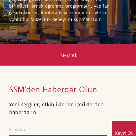
birimleri, örnek öğrenme programları, yapılan
çeşitli konser, konferans ve seminerleriyle çok
yönlü bir Müzecilik deneyimi sunmaktadır.
Keşfet
SSM’den Haberdar Olun
Yeni sergiler, etkinlikler ve içeriklerden
haberdar ol.
Kayıt Ol