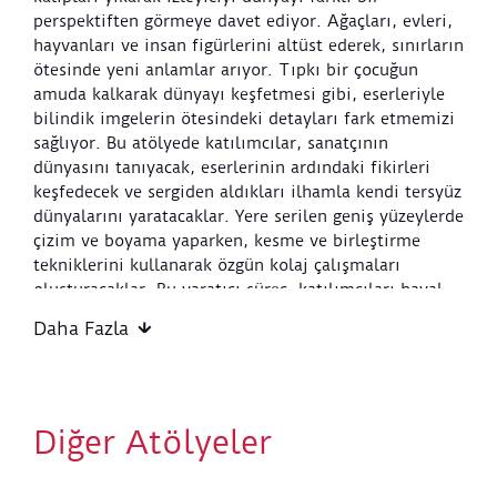
perspektiften görmeye davet ediyor. Ağaçları, evleri,
hayvanları ve insan figürlerini altüst ederek, sınırların
ötesinde yeni anlamlar arıyor. Tıpkı bir çocuğun
amuda kalkarak dünyayı keşfetmesi gibi, eserleriyle
bilindik imgelerin ötesindeki detayları fark etmemizi
sağlıyor. Bu atölyede katılımcılar, sanatçının
dünyasını tanıyacak, eserlerinin ardındaki fikirleri
keşfedecek ve sergiden aldıkları ilhamla kendi tersyüz
dünyalarını yaratacaklar. Yere serilen geniş yüzeylerde
çizim ve boyama yaparken, kesme ve birleştirme
tekniklerini kullanarak özgün kolaj çalışmaları
oluşturacaklar. Bu yaratıcı süreç, katılımcıları hayal
güçlerini tamamen serbest bırakmaya ve dünyaya
Daha Fazla
yepyeni gözlerle bakmaya davet ediyor.
Etkinlik Başlangıç Noktası:
Sera Atölye
Diğer Atölyeler
Etkinlik Bitiş Noktası:
Sera Atölye
Etkinlik Süresi:
90 dakika
Tasarlayan ve Uygulayan:
SSM Öğrenme Ekibi