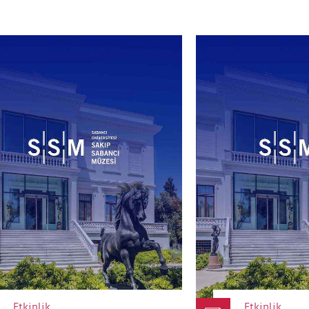
Organizasyon, öngörülmeyen ve kaçınılmaz nedenlerden ötürü programda her
türlü değişiklik yapma hakkını saklı tutar.
Etkinliğe katılan kişilerin fotoğraf ve video çekimlerinin tanıtım
materyallerinde kullanım hakkı etkinlik organizasyonuna ait olup katılımcı,
etkinliğe ka
Etkinlik
Etkinlik