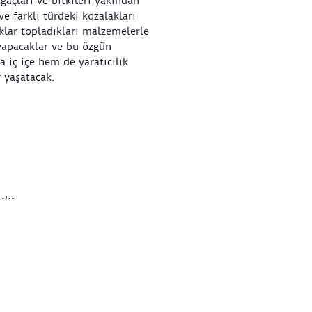
açları ve bitkileri yakından
e farklı türdeki kozalakları
klar topladıkları malzemelerle
 yapacaklar ve bu özgün
 iç içe hem de yaratıcılık
 yaşatacak.
atölyenin başlama saatidir.
inin eşlik etmesi
et iadesi veya değişiklik