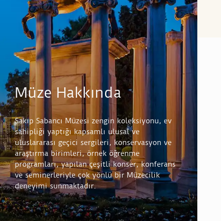
Müze Hakkında
Sakıp Sabancı Müzesi zengin koleksiyonu, ev
sahipliği yaptığı kapsamlı ulusal ve
uluslararası geçici sergileri, konservasyon ve
araştırma birimleri, örnek öğrenme
programları, yapılan çeşitli konser, konferans
ve seminerleriyle çok yönlü bir Müzecilik
deneyimi sunmaktadır.