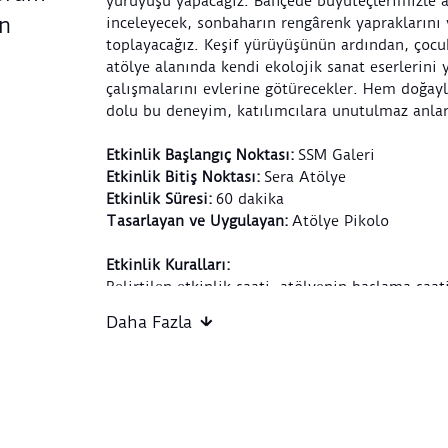
yürüyüşü yapacağız. Bahçede büyüteçlerimizle ağ
in
inceleyecek, sonbaharın rengârenk yapraklarını v
toplayacağız. Keşif yürüyüşünün ardından, çocu
atölye alanında kendi ekolojik sanat eserlerini
çalışmalarını evlerine götürecekler. Hem doğayla
dolu bu deneyim, katılımcılara unutulmaz anlar
Etkinlik Ba
ş
lang
ı
ç Noktas
ı
:
SSM Galeri
Etkinlik Biti
ş
Noktas
ı
:
Sera Atölye
Etkinlik Süresi:
60 dakika
Tasarlayan ve Uygulayan:
Atölye Pikolo
Etkinlik Kurallar
ı
:
Belirtilen etkinlik saati, 
Atölye bileti 1 çocuk ve 1 yetişkini kapsar. Bir yetişk
Daha Fazla
zorunludur.
Organizasyon kaynaklı olmayan sebepler için ücr
yapılmaz.
Kapıda bilet satışı olmayacaktır.
Atölye malzemelerini SSM sağlar.
Rahat kıyafetler giyilmesi önerilir.