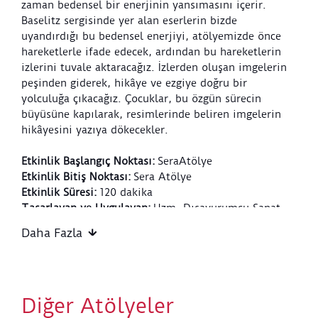
zaman bedensel bir enerjinin yansımasını içerir.
Baselitz sergisinde yer alan eserlerin bizde
uyandırdığı bu bedensel enerjiyi, atölyemizde önce
hareketlerle ifade edecek, ardından bu hareketlerin
izlerini tuvale aktaracağız. İzlerden oluşan imgelerin
peşinden giderek, hikâye ve ezgiye doğru bir
yolculuğa çıkacağız. Çocuklar, bu özgün sürecin
büyüsüne kapılarak, resimlerinde beliren imgelerin
hikâyesini yazıya dökecekler.
Etkinlik Ba
ş
lang
ı
ç Noktas
ı
:
SeraAtölye
Etkinlik Biti
ş
Noktas
ı
:
Sera Atölye
Etkinlik Süresi:
120 dakika
Tasarlayan ve Uygulayan:
Uzm. Dışavurumcu Sanat
Terapisti Bihter Yasemin Adalı
Daha Fazla
Etkinlik Kurallar
ı
:
Belirtilen etkinlik saati, atölyenin başlama saatidir.
Organizasyon kaynaklı olmayan sebepler için ücret
Diğer Atölyeler
iadesi veya değişiklik yapılmaz.
Kapıda bilet satışı olmayacaktır.