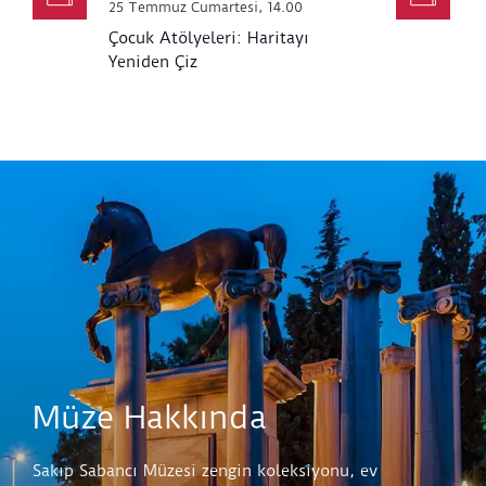
25 Temmuz Cumartesi, 14.00
2
Çocuk Atölyeleri: Haritayı
Ç
Yeniden Çiz
Müze Hakkında
Sakıp Sabancı Müzesi zengin koleksiyonu, ev