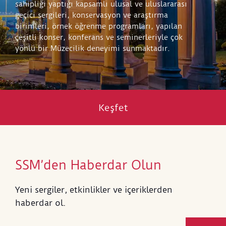
sahipliği yaptığı kapsamlı ulusal ve uluslararası
geçici sergileri, konservasyon ve araştırma
birimleri, örnek öğrenme programları, yapılan
çeşitli konser, konferans ve seminerleriyle çok
yönlü bir Müzecilik deneyimi sunmaktadır.
Keşfet
SSM’den Haberdar Olun
Yeni sergiler, etkinlikler ve içeriklerden
haberdar ol.