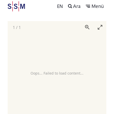
EN
Ara
Menü
1
/
1
Oops... Failed to load content...