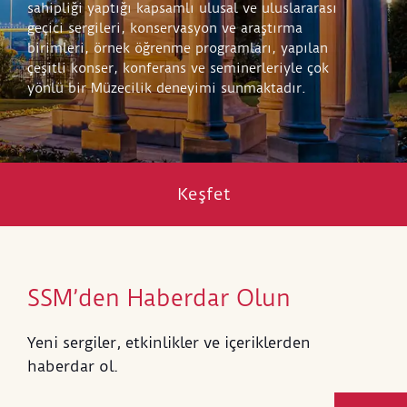
sahipliği yaptığı kapsamlı ulusal ve uluslararası
geçici sergileri, konservasyon ve araştırma
birimleri, örnek öğrenme programları, yapılan
çeşitli konser, konferans ve seminerleriyle çok
yönlü bir Müzecilik deneyimi sunmaktadır.
Keşfet
SSM’den Haberdar Olun
Yeni sergiler, etkinlikler ve içeriklerden
haberdar ol.