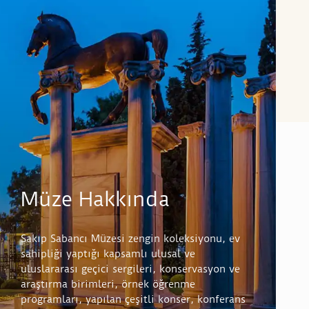
Müze Hakkında
Sakıp Sabancı Müzesi zengin koleksiyonu, ev
sahipliği yaptığı kapsamlı ulusal ve
uluslararası geçici sergileri, konservasyon ve
araştırma birimleri, örnek öğrenme
programları, yapılan çeşitli konser, konferans