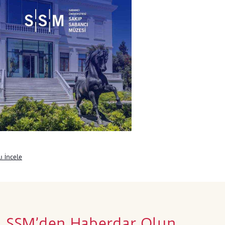
o
ı İncele
SSM’den Haberdar Olun