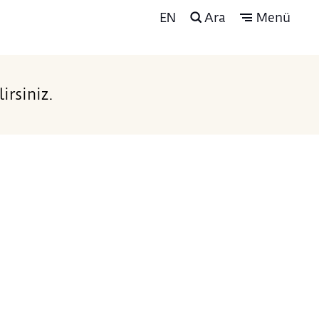
EN
Ara
Menü
irsiniz.