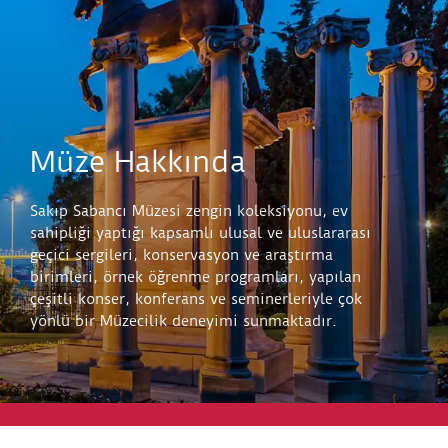
Müze Hakkında
Sakıp Sabancı Müzesi zengin koleksiyonu, ev
sahipliği yaptığı kapsamlı ulusal ve uluslararası
geçici sergileri, konservasyon ve araştırma
birimleri, örnek öğrenme programları, yapılan
çeşitli konser, konferans ve seminerleriyle çok
yönlü bir Müzecilik deneyimi sunmaktadır.
Keşfet