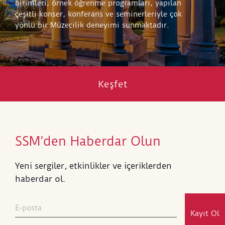
birimleri, örnek öğrenme programları, yapılan
çeşitli konser, konferans ve seminerleriyle çok
yönlü bir Müzecilik deneyimi sunmaktadır.
Keşfet
SSM’den Haberdar Olun
Yeni sergiler, etkinlikler ve içeriklerden
haberdar ol.
Kayıt Ol