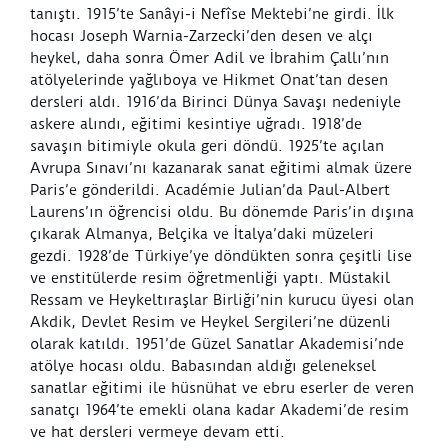
tanıştı. 1915’te Sanâyi-i Nefîse Mektebi’ne girdi. İlk
hocası Joseph Warnia-Zarzecki’den desen ve alçı
heykel, daha sonra Ömer Adil ve İbrahim Çallı’nın
atölyelerinde yağlıboya ve Hikmet Onat’tan desen
dersleri aldı. 1916’da Birinci Dünya Savaşı nedeniyle
askere alındı, eğitimi kesintiye uğradı. 1918’de
savaşın bitimiyle okula geri döndü. 1925’te açılan
Avrupa Sınavı’nı kazanarak sanat eğitimi almak üzere
Paris’e gönderildi. Académie Julian’da Paul-Albert
Laurens’ın öğrencisi oldu. Bu dönemde Paris’in dışına
çıkarak Almanya, Belçika ve İtalya’daki müzeleri
gezdi. 1928’de Türkiye’ye döndükten sonra çeşitli lise
ve enstitülerde resim öğretmenliği yaptı. Müstakil
Ressam ve Heykeltıraşlar Birliği’nin kurucu üyesi olan
Akdik, Devlet Resim ve Heykel Sergileri’ne düzenli
olarak katıldı. 1951’de Güzel Sanatlar Akademisi’nde
atölye hocası oldu. Babasından aldığı geleneksel
sanatlar eğitimi ile hüsnühat ve ebru eserler de veren
sanatçı 1964’te emekli olana kadar Akademi’de resim
ve hat dersleri vermeye devam etti.