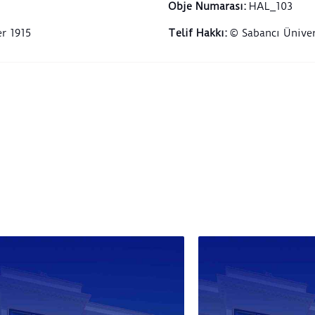
Obje Numarası
:
HAL_103
r 1915
Telif Hakkı
:
© Sabancı Üniver