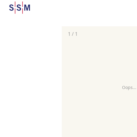
1
/
1
Oops...