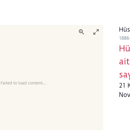
Hüs
1886
Hü
ai
sa
 Failed to load content...
21 
Nov