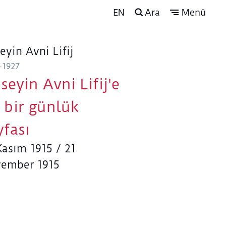
EN
Ara
Menü
eyin Avni Lifij
-1927
seyin Avni Lifij'e
t bir günlük
yfası
Kasım 1915 / 21
ember 1915