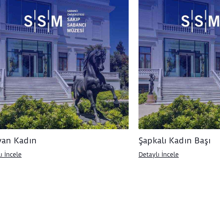
an Kadın
Şapkalı Kadın Başı
ı İncele
Detaylı İncele