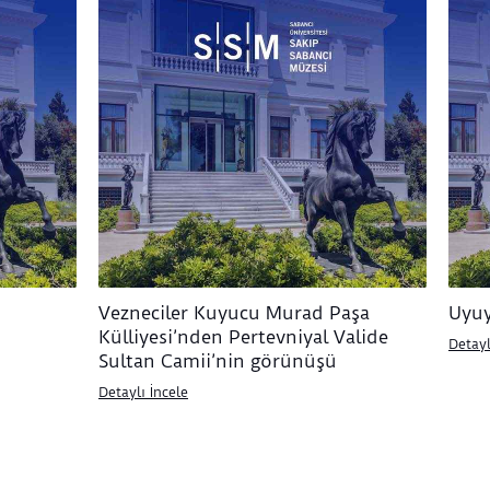
Vezneciler Kuyucu Murad Paşa
Uyuy
Külliyesi’nden Pertevniyal Valide
Detayl
Sultan Camii’nin görünüşü
Detaylı İncele