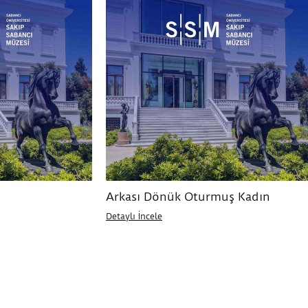
Arkası Dönük Oturmuş Kadın
Detaylı İncele