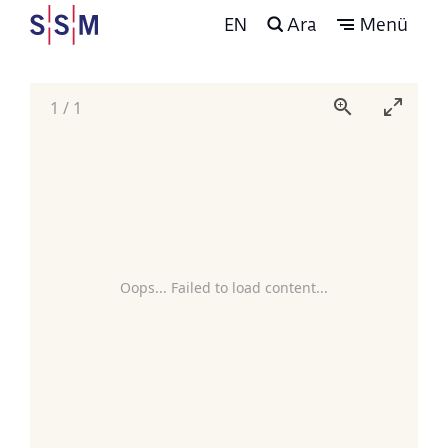
EN
Ara
Menü
1
/
1
Oops... Failed to load content...