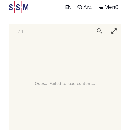
EN
Ara
Menü
1
/
1
Oops... Failed to load content...