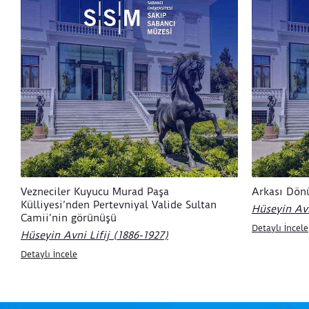
Vezneciler Kuyucu Murad Paşa
Arkası Dön
Külliyesi’nden Pertevniyal Valide Sultan
Hüseyin Avn
Camii’nin görünüşü
Detaylı İncele
Hüseyin Avni Lifij (1886-1927)
Detaylı İncele