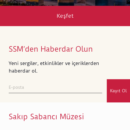
Keşfet
SSM’den Haberdar Olun
Yeni sergiler, etkinlikler ve içeriklerden
haberdar ol.
Kayıt Ol
Sakıp Sabancı Müzesi