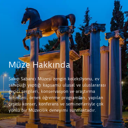
Müze Hakkında
Sakıp Sabancı Müzesi zengin koleksiyonu, ev
sahipliği yaptığı kapsamlı ulusal ve uluslararası
geçici sergileri, konservasyon ve araştırma
birimleri, örnek öğrenme programları, yapılan
çeşitli konser, konferans ve seminerleriyle çok
yönlü bir Müzecilik deneyimi sunmaktadır.