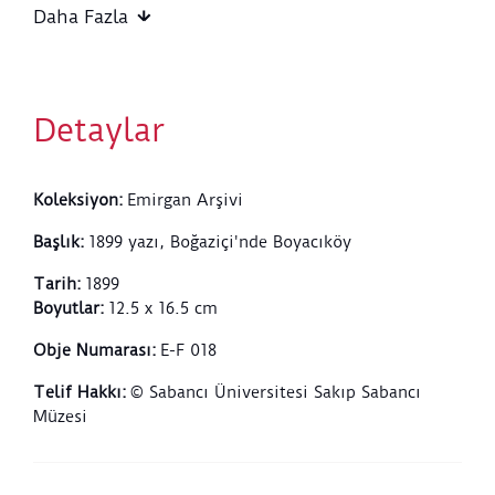
Margaro, Santine, Gilberte, Rachel
Daha Fazla
Detaylar
Koleksiyon
:
Emirgan Arşivi
Başlık
:
1899 yazı, Boğaziçi'nde Boyacıköy
Tarih
:
1899
Boyutlar
:
12.5 x 16.5 cm
Obje Numarası
:
E-F 018
Telif Hakkı
:
© Sabancı Üniversitesi Sakıp Sabancı
Müzesi