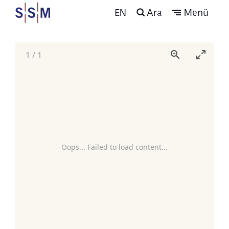
EN
Ara
Menü
1
/
1
Oops... Failed to load content...