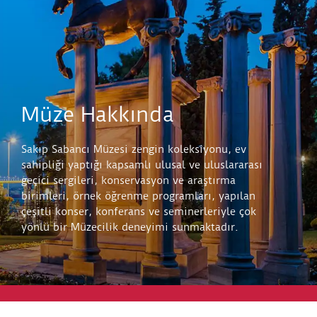
Müze Hakkında
Sakıp Sabancı Müzesi zengin koleksiyonu, ev
sahipliği yaptığı kapsamlı ulusal ve uluslararası
geçici sergileri, konservasyon ve araştırma
birimleri, örnek öğrenme programları, yapılan
çeşitli konser, konferans ve seminerleriyle çok
yönlü bir Müzecilik deneyimi sunmaktadır.
Keşfet