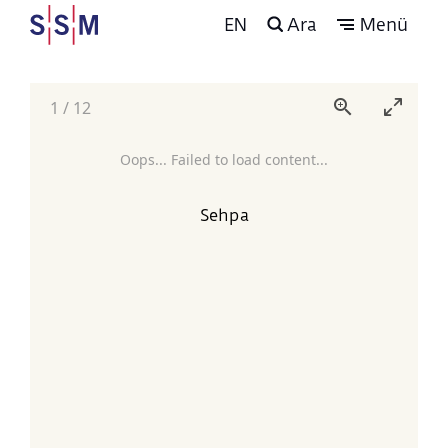
EN
Ara
Menü
1
/
12
Oops... Failed to load content...
Sehpa