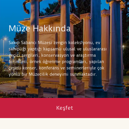
Komutanları Sehpası
)
’dır. Bugün Buckingham Sarayı’nda
sergilenen sehpa, Büyük İskender’i on iki tarihi
komutan ve filozofun merkezinde göstermektedir.
Müze Hakkında
Sakıp Sabancı Müzesi zengin koleksiyonu, ev
sahipliği yaptığı kapsamlı ulusal ve uluslararası
geçici sergileri, konservasyon ve araştırma
birimleri, örnek öğrenme programları, yapılan
çeşitli konser, konferans ve seminerleriyle çok
yönlü bir Müzecilik deneyimi sunmaktadır.
Keşfet