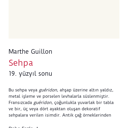
Marthe Guillon
Sehpa
19. yüzyıl sonu
Bu sehpa veya
guéridon
, ahşap üzerine altın yaldız,
metal işleme ve porselen levhalarla süslenmiştir.
Fransızcada
guéridon
, çoğunlukla yuvarlak bir tabla
ve bir, üç veya dört ayaktan oluşan dekoratif
sehpalara verilen isimdir. Antik çağ örneklerinden
esinlenerek tasarlanan bu sehpa modeli, Kral XVI.
Louis zamanında popülerlik kazanmıştır. Tablanın