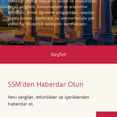
sahipliği yaptığı kapsamlı ulusal ve uluslararası
geçici sergileri, konservasyon ve araştırma
birimleri, örnek öğrenme programları, yapılan
çeşitli konser, konferans ve seminerleriyle çok
yönlü bir Müzecilik deneyimi sunmaktadır.
Keşfet
SSM’den Haberdar Olun
Yeni sergiler, etkinlikler ve içeriklerden
haberdar ol.