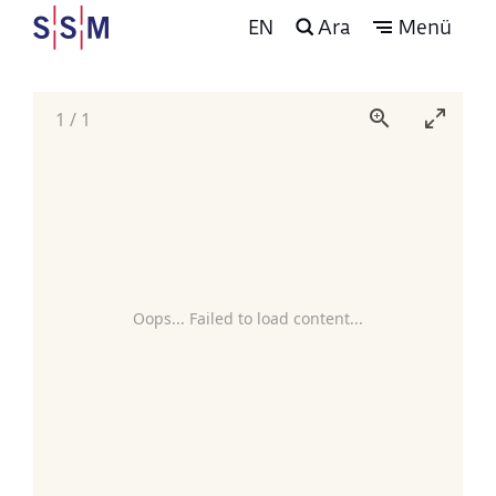
EN
Ara
Menü
1
/
1
Oops... Failed to load content...