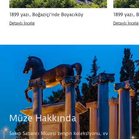
1899 yazı, Boğaziçi'nde Boyacıköy
1899 yazı, 
Detaylı İncele
Detaylı İncele
Müze Hakkında
Sakıp Sabancı Müzesi zengin koleksiyonu, ev