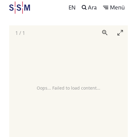
EN
Ara
Menü
1
/
1
Oops... Failed to load content...