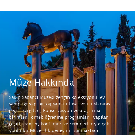
Müze Hakkında
Sakıp Sabancı Müzesi zengin koleksiyonu, ev
sahipliği yaptığı kapsamlı ulusal ve uluslararası
geçici sergileri, konservasyon ve araştırma
birimleri, örnek öğrenme programları, yapılan
çeşitli konser, konferans ve seminerleriyle çok
yönlü bir Müzecilik deneyimi sunmaktadır.