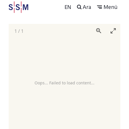
EN
Ara
Menü
1
/
1
Oops... Failed to load content...