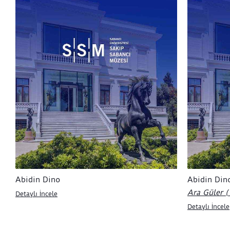
Abidin Dino
Abidin Din
Ara Güler (
Detaylı İncele
Detaylı İncele