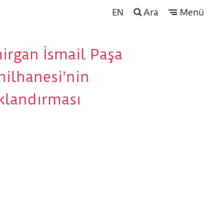
EN
Ara
Menü
irgan İsmail Paşa
hilhanesi'nin
ıklandırması