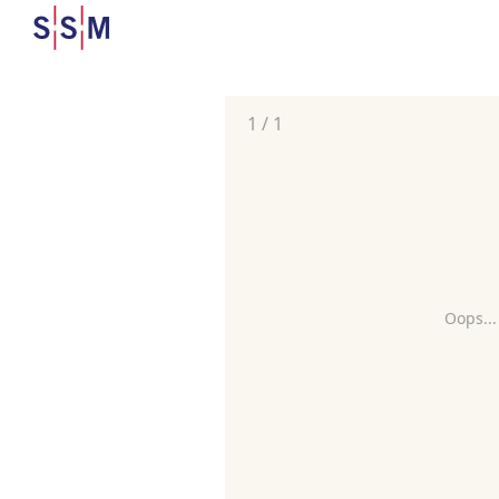
1
/
1
Oops...