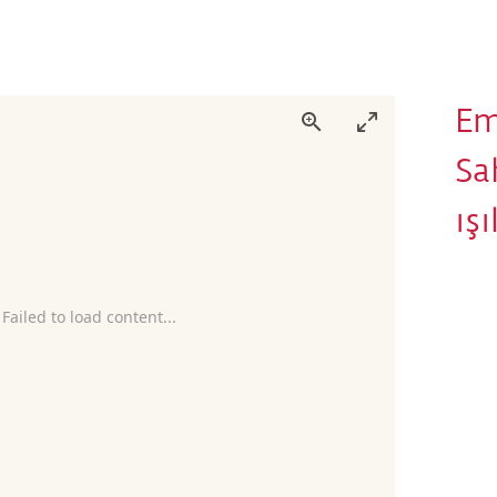
Em
Sa
ış
 Failed to load content...