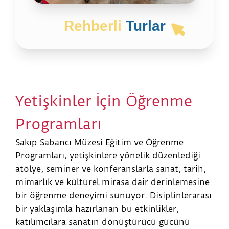
Müzede öğrenim görmenin, çocukların akademik
performansında doğrudan bir artış
Rehberli
Turlar
sağlamayabileceğini biliyoruz. Ancak
unutulmamalıdır ki bu deneyim, onların bilişsel
yeteneklerini, özgüvenlerini, motivasyonlarını,
problem çözme ve iletişim becerilerini olumlu yönde
etkiler. Bu tür bir eğitim, yalnızca bireysel
gelişimlerini desteklemekle kalmaz, aynı zamanda
Yetişkinler İçin Öğrenme
geleceğin bilinçli ve duyarlı bireylerini yetiştirmeye
katkı sağlar. Sakıp Sabancı Müzesi Eğitim ve Öğrenme
Programları
Programları ekibi olarak, çocukları sanat, tarih ve
kültürel mirasla buluşturmak amacıyla
Sakıp Sabancı Müzesi Eğitim ve Öğrenme
çalışmalarımızı sürdürüyor; onların bu alanlarda bilgi
Programları, yetişkinlere yönelik düzenlediği
ve farkındalık kazanmalarını desteklemeye devam
ediyoruz.
atölye, seminer ve konferanslarla sanat, tarih,
mimarlık ve kültürel mirasa dair derinlemesine
bir öğrenme deneyimi sunuyor. Disiplinlerarası
bir yaklaşımla hazırlanan bu etkinlikler,
katılımcılara sanatın dönüştürücü gücünü