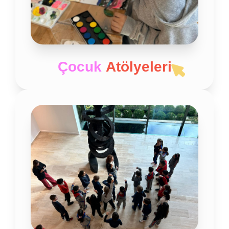
çalışmaları, onların gündelik hayatlarının ötesinde
ilham verici dünyaların varlığını fark etmelerini
sağlamayı hedeflemektedir. Sanat ve tarih
atölyelerimiz, çocukları yalnızca farklı disiplinlerle
tanıştırmakla kalmaz; aynı zamanda tarihi doğru
öğrenmenin ve kültürel mirasın önemine dair bir
Çocuk
Atölyeleri
farkındalık kazandırır. Bu etkinlikler, geçmişle bilinçli
bağlar kurmalarına ve kültürel kimliklerini
anlamlandırmalarına olanak tanır.
Yaklaşımımız, çocukların meraklarını uyandırarak
öğrenme deneyimini içselleştirmelerini sağlamak,
entelektüel birikimlerini zenginleştirmek ve eleştirel
düşünme becerilerini geliştirmektir. Tarih ve sanat
tarihi odaklı tematik altyapıya sahip atölyelerimizde,
çocuklarımızın araştırma, gözlem ve diyalog
becerilerini güçlendirmeyi; mekânlar ve nesnelerle
fiziksel ilişki kurarak yeni bilgiler edinmelerine ve
yeni beceriler kazanmalarına yardımcı olmayı
amaçlıyoruz.