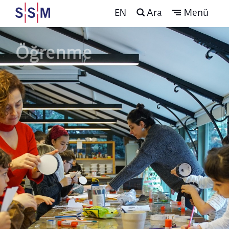
EN
Ara
Menü
Öğrenme