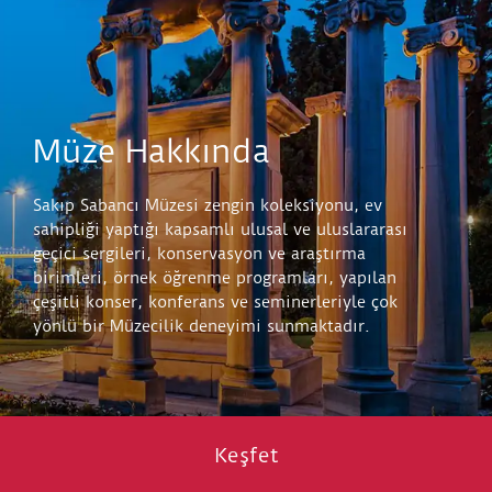
Müze Hakkında
Sakıp Sabancı Müzesi zengin koleksiyonu, ev
sahipliği yaptığı kapsamlı ulusal ve uluslararası
geçici sergileri, konservasyon ve araştırma
birimleri, örnek öğrenme programları, yapılan
çeşitli konser, konferans ve seminerleriyle çok
yönlü bir Müzecilik deneyimi sunmaktadır.
Keşfet