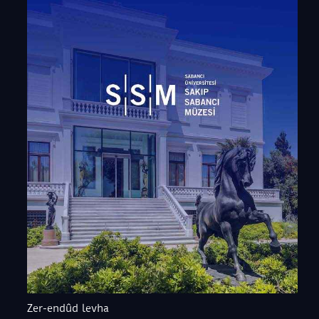
Zer-endûd levha