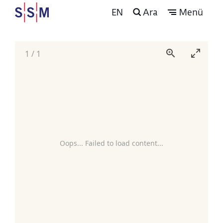
EN
Ara
Menü
1
/
1
Oops... Failed to load content...