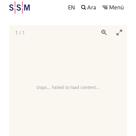
EN
Ara
Menü
1
/
1
Oops... Failed to load content...