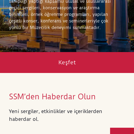
sahipliği yaptığı kapsamlı ulusal ve uluslararası
geçici sergileri, konservasyon ve araştırma
birimleri, örnek öğrenme programları, yapılan
çeşitli konser, konferans ve seminerleriyle çok
yönlü bir Müzecilik deneyimi sunmaktadır.
Keşfet
SSM’den Haberdar Olun
Yeni sergiler, etkinlikler ve içeriklerden
haberdar ol.