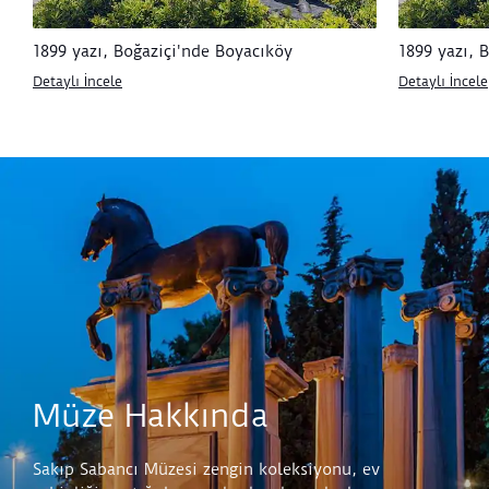
1899 yazı, Boğaziçi'nde Boyacıköy
1899 yazı, 
Detaylı İncele
Detaylı İncele
Müze Hakkında
Sakıp Sabancı Müzesi zengin koleksiyonu, ev