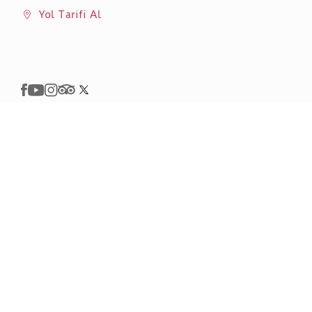
Yol Tarifi Al
Ziyaret
Sergiler ve Etkinlikler
MSA’nın Restoranı
Destek
Üyelik
Mağaza
Basın ve Medya
Google Arts & Culture
KVKK
Gizlilik Politikası
Sabancı Üniversitesi