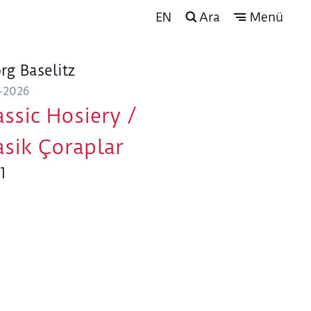
EN
Ara
Menü
rg Baselitz
-2026
assic Hosiery /
asik Çoraplar
1