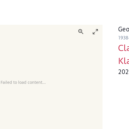
Geo
1938
Cl
Kl
202
 Failed to load content...