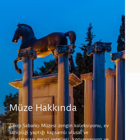
Müze Hakkında
Sakıp Sabancı Müzesi zengin koleksiyonu, ev
sahipliği yaptığı kapsamlı ulusal ve
uluslararası geçici sergileri, konservasyon ve