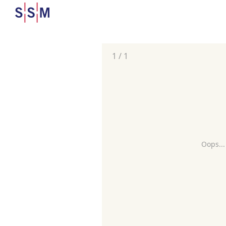
1
/
1
Oops...