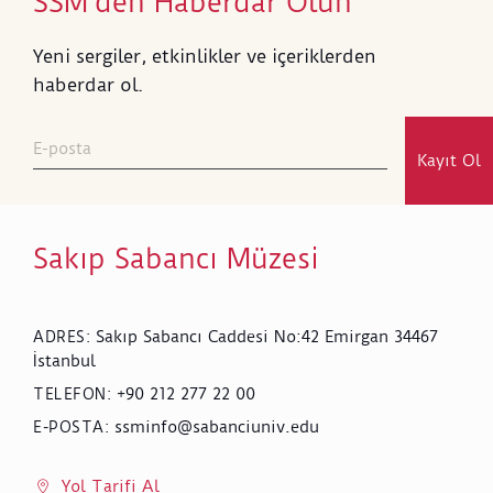
SSM’den Haberdar Olun
Yeni sergiler, etkinlikler ve içeriklerden
haberdar ol.
Kayıt Ol
Sakıp Sabancı Müzesi
Sakıp Sabancı Caddesi No:42 Emirgan 34467
ADRES
:
İstanbul
+90 212 277 22 00
TELEFON
:
ssminfo@sabanciuniv.edu
E-POSTA
:
Yol Tarifi Al