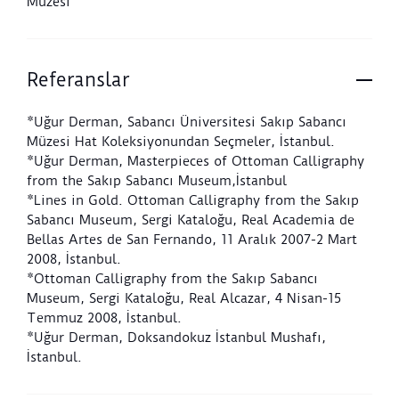
Müzesi
etrafını kuşatan ve saz yaprakları, çiçeklerle dolu
vazolarla tasarlanmış levha tezhiptir (y. 307b). Tüm
süslemede baskın renk pembedir. Buna mavi ve altın
da eklenmiştir. Müzehhibin pembe renge düşkünlüğü,
Referanslar
imzasını attığı sayfaya yaptığı pembe renkli sümbül
buketinde öne çıkar. Sümbülün sapının dibindeki
*Uğur Derman, Sabancı Üniversitesi Sakıp Sabancı
altınlı çerçeve içinde
Zehhebehu Hasan 1256
yazılıdır.
Müzesi Hat Koleksiyonundan Seçmeler, İstanbul.
Kitabın miklepli özgün deri cildinin dış kapakları
*Uğur Derman, Masterpieces of Ottoman Calligraphy
lâkedir. Cildin dış kapaklarının orta alanı sarı,
from the Sakıp Sabancı Museum,İstanbul
kırmızı, yeşil tonunda altınla boyanmış saz yaprakları
*Lines in Gold. Ottoman Calligraphy from the Sakıp
ve buketlerle süslenmiş, dar pervazlara altın zencirek
Sabancı Museum, Sergi Kataloğu, Real Academia de
yapılmıştır. Lacivert deri iç kapaklara ve yan kâğıdın
Bellas Artes de San Fernando, 11 Aralık 2007-2 Mart
üzerine saz yapraklı köşebentler ve ortaya altınlı uzun
2008, İstanbul.
bir buket yerleştirilmiştir.
*Ottoman Calligraphy from the Sakıp Sabancı
Museum, Sergi Kataloğu, Real Alcazar, 4 Nisan-15
Temmuz 2008, İstanbul.
*Uğur Derman, Doksandokuz İstanbul Mushafı,
İstanbul.