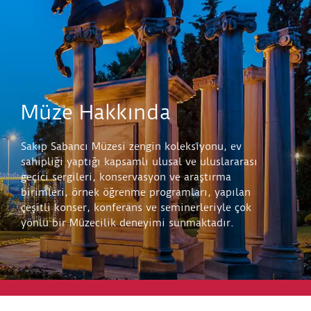
Müze Hakkında
Sakıp Sabancı Müzesi zengin koleksiyonu, ev
sahipliği yaptığı kapsamlı ulusal ve uluslararası
geçici sergileri, konservasyon ve araştırma
birimleri, örnek öğrenme programları, yapılan
çeşitli konser, konferans ve seminerleriyle çok
yönlü bir Müzecilik deneyimi sunmaktadır.
Keşfet